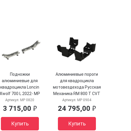
Подножки
Алюминиевые пороги
алюминиевые для
для квадроцикла
квадроцикла Loncin
мотовездехода Русская
Xwolf 700 L 2022- MP
Механика RM 800 T CVT
820 Лончин / Лонсин х
FullWD 2023- MP 0904
Артикул:
MP 0820
Артикул:
MP 0904
вольф Шторм мп 0820
Storm МП 0904 Шторм
3 715,00
24 795,00
руб.
руб.
Storm
РМ 800 Т
Купить
Купить