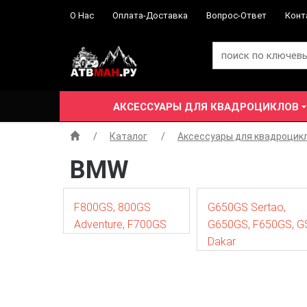
О Нас
Оплата-Доставка
Вопрос-Ответ
Конт
АКСЕССУАРЫ ДЛЯ КВАДРОЦИКЛОВ
Каталог
Аксессуары для квадроцик
BMW
F800GS,
800GS
G650GS
Sertao,
Adventure,
F700GS
G650GS,
F650GS,
G
Dakar