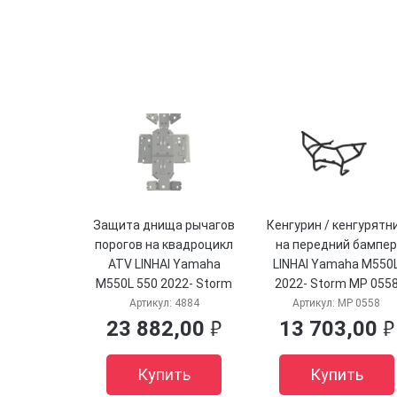
Защита днища рычагов
Кенгурин / кенгурятн
порогов на квадроцикл
на передний бампе
ATV LINHAI Yamaha
LINHAI Yamaha M550
M550L 550 2022- Storm
2022- Storm MP 055
40.4884 атв Линхай
Линхай ямаха м550
Артикул:
4884
Артикул:
MP 0558
ямаха M550l 4884
Шторм мп 0558
23 882,00
13 703,00
руб.
руб.
Купить
Купить