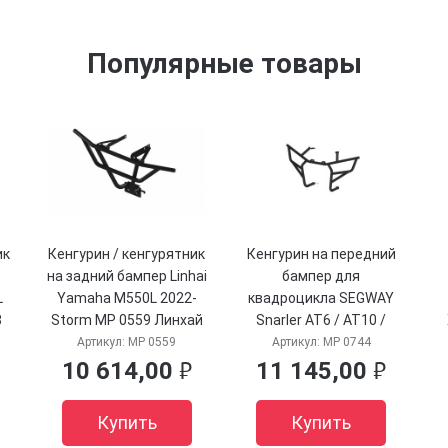
Популярные товары
ик
Кенгурин / кенгурятник
Кенгурин на передний
р
на задний бампер Linhai
бампер для
L
Yamaha M550L 2022-
квадроцикла SEGWAY
8
Storm MP 0559 Линхай
Snarler AT6 / AT10 /
л
ямаха м550л Шторм мп
Сигвей Снарлер ат6
0
Артикул:
MP 0559
Артикул:
MP 0744
0559
Storm MP 0744
10 614,00
11 145,00
руб.
руб.
Купить
Купить