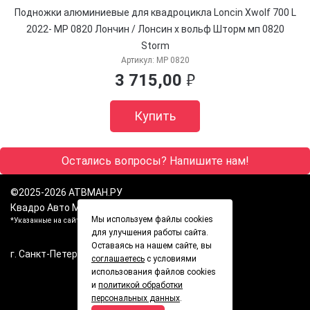
Подножки алюминиевые для квадроцикла Loncin Xwolf 700 L
2022- MP 0820 Лончин / Лонсин х вольф Шторм мп 0820
Storm
Артикул:
MP 0820
3 715,00
руб.
Купить
Остались вопросы? Напишите нам!
©2025-2026
АТВМАН.РУ
Квадро Авто Мото Аксессуары
Мы используем файлы cookies
*Указанные на сайте цены не являются публичной офертой
для улучшения работы сайта.
Оставаясь на нашем сайте, вы
г. Санкт-Петербург, Пр.Кима 4 Пн-Вск: 24/7
соглашаетесь
с условиями
info@atvman.ru
использования файлов cookies
и
политикой обработки
+7 960 282 6027
персональных данных
.