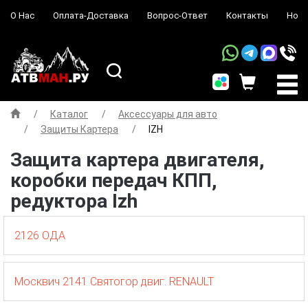
О Нас
Оплата-Доставка
Вопрос-Ответ
Контакты
Ново
Каталог
Аксессуары для авто
Защиты Картера
IZH
Защита картера двигателя,
коробки передач КПП,
редуктора Izh
2126
ОДА
Москвич
2141
Святогор
двиг.
RENAULT